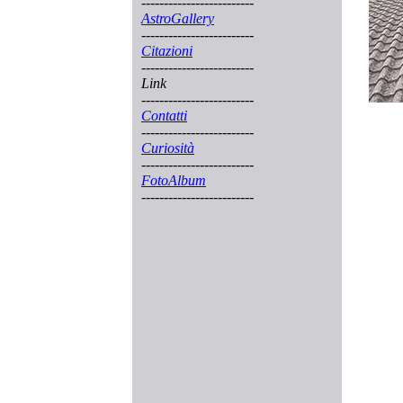
-------------------------
AstroGallery
-------------------------
Citazioni
-------------------------
Link
-------------------------
Contatti
-------------------------
Curiosità
-------------------------
FotoAlbum
-------------------------