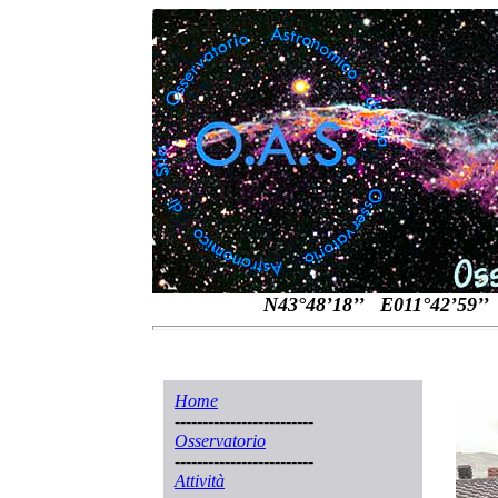
N43°48’18’’ E011
Home
-------------------------
Osservatorio
-------------------------
Attività