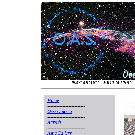
N43°48’18’’ E011
Home
-------------------------
Osservatorio
-------------------------
Attività
-------------------------
AstroGallery