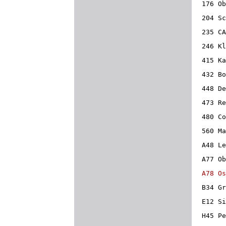
176 Ob
204 Sc
235 CA
246 Kl
415 Ka
432 Bo
448 De
473 Re
480 Co
560 Ma
A48 Le
A77 Ob
A78 Os
B34 Gr
E12 Si
H45 Pe