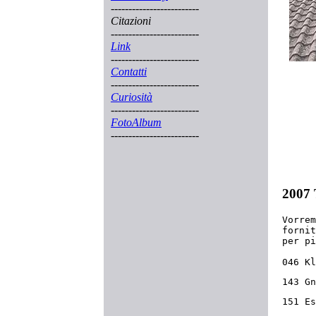
-------------------------
Citazioni
-------------------------
Link
-------------------------
Contatti
-------------------------
Curiosità
-------------------------
FotoAlbum
-------------------------
2007 
Vorrem
fornit
per pi
046 Kl
143 Gn
151 Es